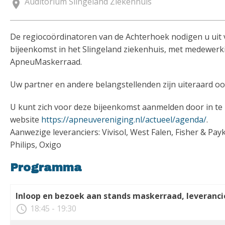
Auditorium Slingeland Ziekenhuis
location_on
De regiocoördinatoren van de Achterhoek nodigen u uit
bijeenkomst in het Slingeland ziekenhuis, met medewerk
ApneuMaskerraad.
Uw partner en andere belangstellenden zijn uiteraard o
U kunt zich voor deze bijeenkomst aanmelden door in te
website
https://apneuvereniging.nl/actueel/agenda/
.
Aanwezige leveranciers: Vivisol, West Falen, Fisher & Pay
Philips, Oxigo
Programma
Inloop en bezoek aan stands maskerraad, leveranci
access_time
18:45 - 19:30