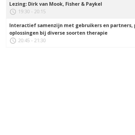
Lezing: Dirk van Mook, Fisher & Paykel
access_time
19:30 - 20:15
Interactief samenzijn met gebruikers en partners,
oplossingen bij diverse soorten therapie
access_time
20:45 - 21:30