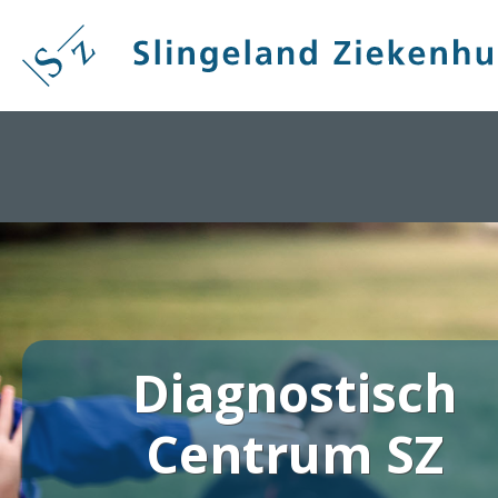
Overslaan
en
naar
de
inhoud
gaan
Diagnostisch
Centrum SZ