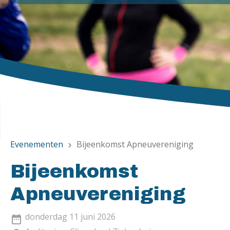
Evenementen
Bijeenkomst Apneuvereniging
chevron_right
Bijeenkomst
Apneuvereniging
donderdag 11 juni 2026
date_range