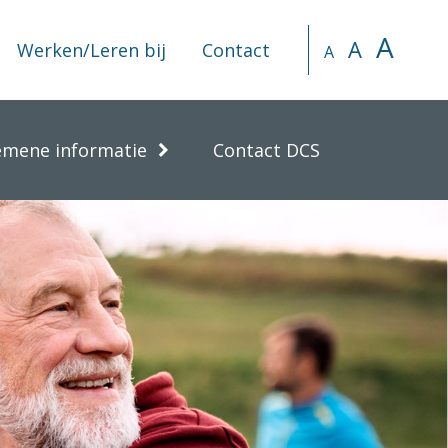
A
A
Werken/Leren bij
Contact
A
emene informatie
Contact DCS