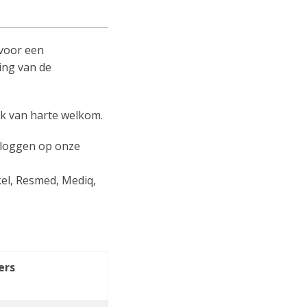
 voor een
ing van de
ok van harte welkom.
 loggen op onze
kel, Resmed, Mediq,
ers