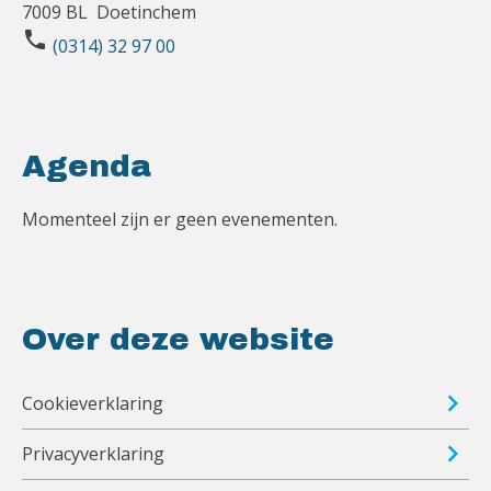
7009 BL Doetinchem
phone
(0314) 32 97 00
Agenda
Momenteel zijn er geen evenementen.
Over deze website
Cookieverklaring
Privacyverklaring