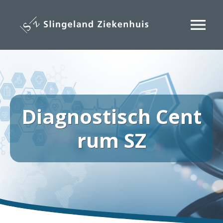
Overslaan
en
menu
naar
de
inhoud
gaan
Diagnostisch Cent
rum SZ