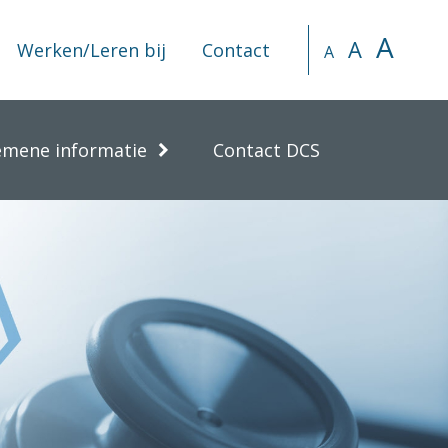
A
A
Werken/Leren bij
Contact
A
emene informatie
Contact DCS