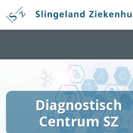
Overslaan
en
naar
de
inhoud
gaan
Diagnostisch
Centrum SZ