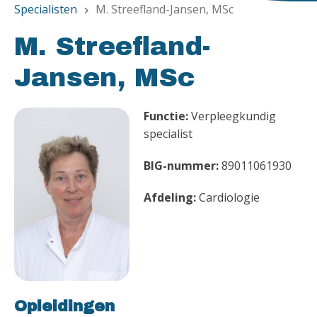
Specialisten
M. Streefland-Jansen, MSc
chevron_right
M. Streefland-
Jansen, MSc
Functie:
Verpleegkundig
specialist
BIG-nummer:
89011061930
Afdeling:
Cardiologie
Opleidingen