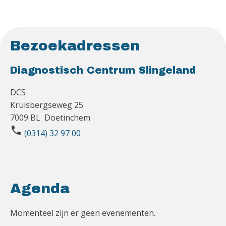
Bezoekadressen
Diagnostisch Centrum Slingeland
DCS
Kruisbergseweg 25
7009 BL Doetinchem
phone
(0314) 32 97 00
Agenda
Momenteel zijn er geen evenementen.